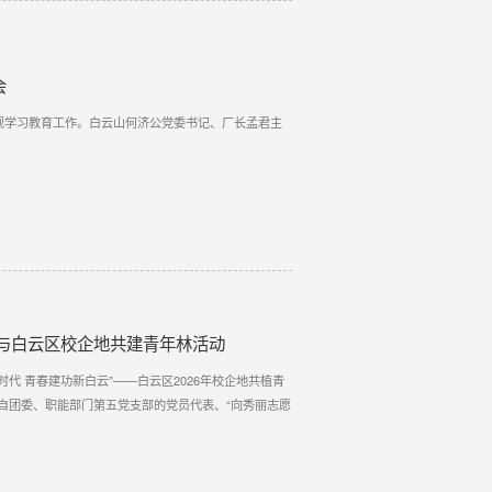
会
观学习教育工作。白云山何济公党委书记、厂长孟君主
与白云区校企地共建青年林活动
代 青春建功新白云”——白云区2026年校企地共植青
自团委、职能部门第五党支部的党员代表、“向秀丽志愿