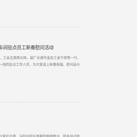
车间驻点员工新春慰问活动
记、工会主席廖炎辉，副厂长谢华金及工会干部等一行，
一线的驻点工作人员，为大家送上新春祝福、慰问品与
。会议紧扣主题，深刻汲取反面典型案例教训，联系班子和