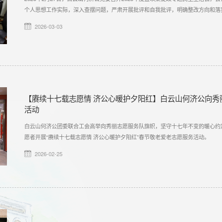
个人思想工作实际，深入查摆问题，严肃开展批评和自我批评，明确整改方向和落
2026-03-03
【赓续十七载志愿情 济公心暖护夕阳红】白云山何济公向秀
活动
白云山何济公团委联合工会高举向秀丽志愿服务队旗帜，坚守十七年不变的暖心约
愿者开展“赓续十七载志愿情 济公心暖护夕阳红”春节敬老爱老志愿服务活动。
2026-02-25