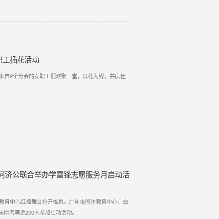
职工插花活动
，来自9个分会的女职工们欢聚一堂，以花为媒，共庆佳
何济公联合举办学雷锋志愿服务月启动活
防教育中心红棉舞台拉开帷幕。广州市国防教育中心，白
愿者等近200人参加启动活动。