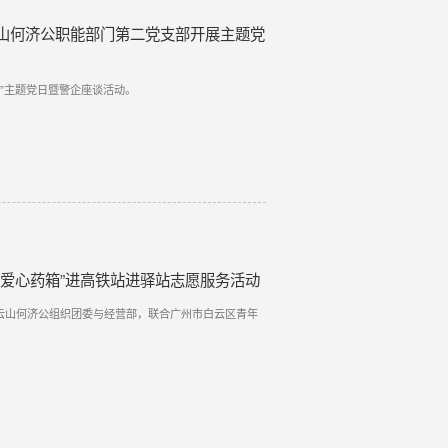
山何济公职能部门第二党支部开展主题党
展”主题党日暨警企座谈活动。
“爱心药箱”进高铁站进驿站志愿服务活动
白云山何济公组织团委与经营部，联合广州市白云区青年