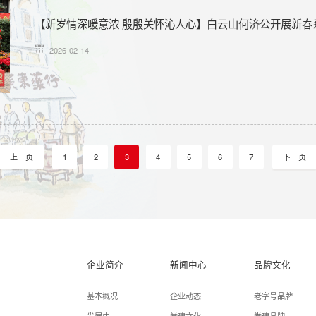
【新岁情深暖意浓 殷殷关怀沁人心】白云山何济公开展新春
2026-02-14
1
2
3
4
5
6
7
上一页
下一页
企业简介
新闻中心
品牌文化
基本概况
企业动态
老字号品牌
发展史
党建文化
党建品牌