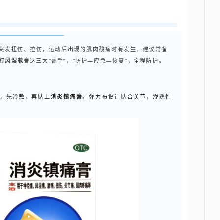
发扭伤、拉伤，运动后出现的肌肉酸痛时有发生。建议常备
打风湿软膏
这三大“膏手”，“防护—应急—恢复”，全程防护。
，先冷敷，再贴上
消炎镇痛膏
。弹力布设计贴合关节，渗透性