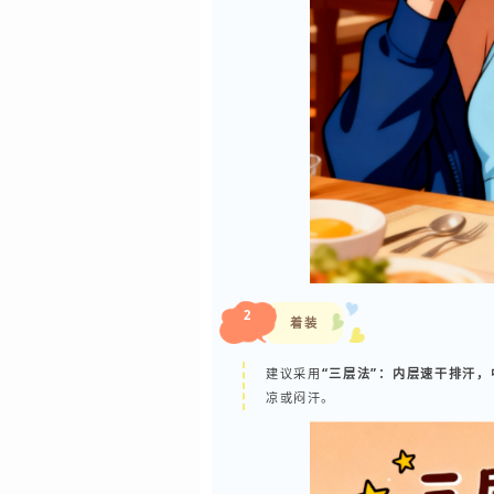
2
着装
建议采用
“三层法”：内层速干排汗
凉或闷汗。