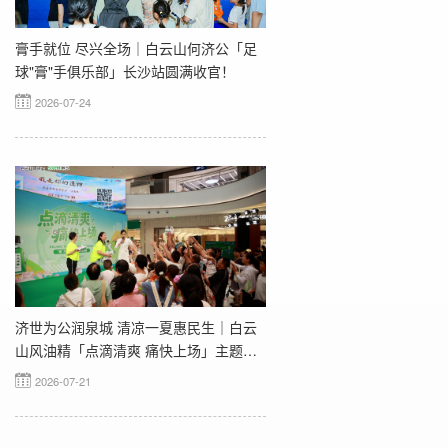
膏手就位 尽兴全场｜白云山何济公「足
球"膏"手俱乐部」长沙站圆满收官！
2026-07-24
济世为公润泉城 清凉一夏惠民生｜白云
山风油精「点滴清爽 痛快上场」主题活
动济南站圆满收官
2026-07-21