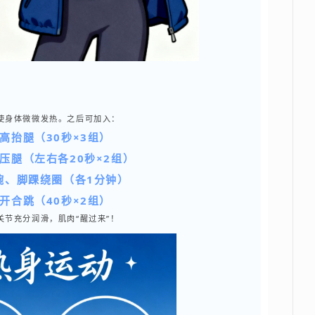
使身体微微发热。之后可加入：
高抬腿（30秒×3组）
压腿（左右各20秒×2组）
腕、脚踝绕圈（各1分钟）
开合跳（40秒×2组）
节充分润滑，肌肉“醒过来”！