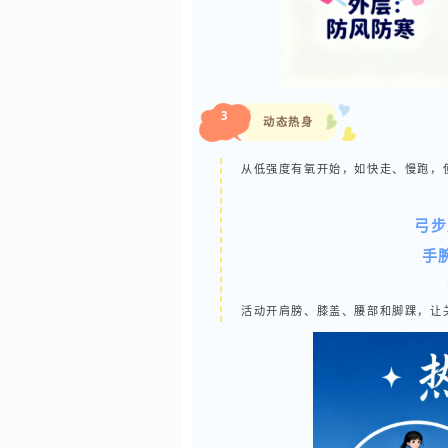
3
动态热身
从低强度有氧开始，如快走、慢跑，
弓步
手
活动开肩膀、膝盖、腰部和脚踝，让关