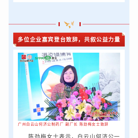
广州白云山医药集团股份有限公司白云山何济
公制药厂 市场部部长 王光华
广州白云山医药集团股份有限公司白云山何济
多位企业嘉宾登台致辞，共叙公益力量
公制药厂 大区经理 徐灶明
漱玉平民大药房连锁股份有限公司
市场中心
副总监 常新群
山东九州通医药有限公司 分销事业部总经理
刘红根
山
东九州通医药有限公司 采购专业经理 崔依
曼
山东三生医药有限公司 总经理 孟召辉
广州白云山何济公制药厂 副厂长 陈劲梅女士致辞
山东三生医药有限公司 副总经理 孟召杰
陈劲梅女士表示，白云山何济公一